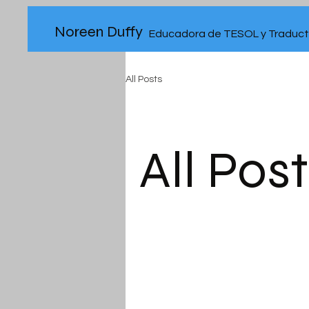
Noreen Duffy
Educadora de TESOL y Traduc
All Posts
All Pos