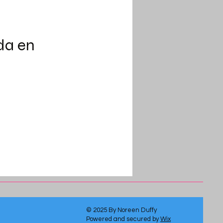
da en
© 2025 By Noreen Duffy
Powered and secured by
Wix